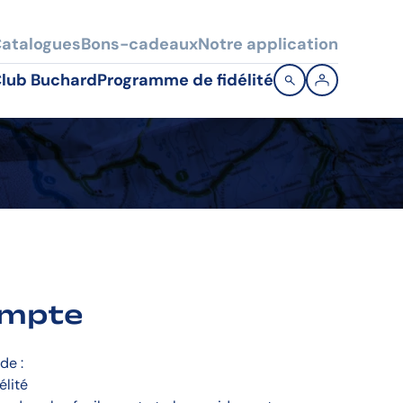
atalogues
Bons-cadeaux
Notre application
lub Buchard
Programme de fidélité
ompte
de :
élité