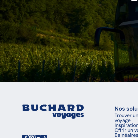
Nos solu
Trouver u
voyage
Inspiratio
Offrir un 
Balnéaire