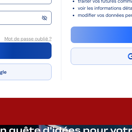
traiter vos futures comm
voir les informations dét
modifier vos données per
Mot de passe oublié ?
gle
n quête d'idées pour vot