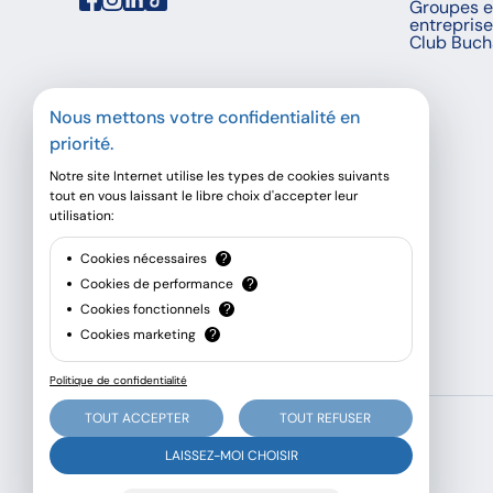
Groupes e
entrepris
Club Buch
Nous mettons votre confidentialité en
priorité.
Notre site Internet utilise les types de cookies suivants
tout en vous laissant le libre choix d'accepter leur
utilisation:
Cookies nécessaires
?
Cookies de performance
?
Cookies fonctionnels
?
Cookies marketing
?
Politique de confidentialité
TOUT ACCEPTER
TOUT REFUSER
© Buchard voyages, 2026 - Tous droits réservés
LAISSEZ-MOI CHOISIR