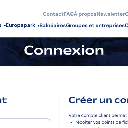
Contact
FAQ
À propos
Newsletter
C
s
Europapark
Balnéaires
Groupes et entreprises
C
Connexion
nt
Créer un c
Votre compte client permet 
récolter vos points de fid