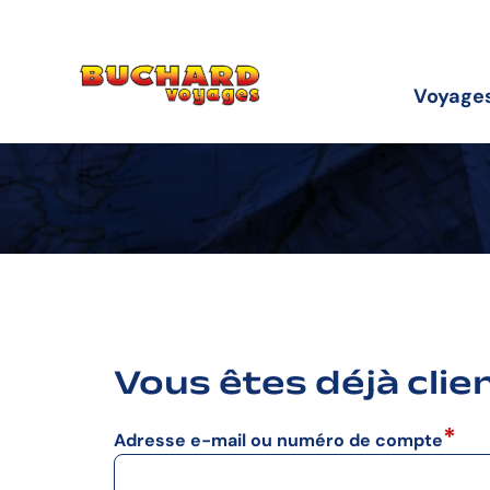
Aller
Aller
Aller
à
au
au
la
contenu
pied
navigation
de
Voyage
principale
page
Vous êtes déjà clie
Adresse e-mail ou numéro de compte