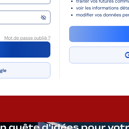
traiter vos futures comm
voir les informations dét
modifier vos données per
Mot de passe oublié ?
gle
n quête d'idées pour vot