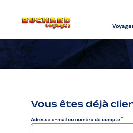
Aller
Aller
Aller
à
au
au
la
contenu
pied
navigation
de
Voyage
principale
page
Vous êtes déjà clie
Adresse e-mail ou numéro de compte