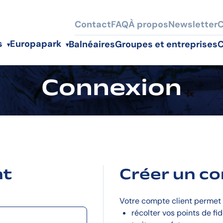
Contact
FAQ
À propos
Newsletter
C
s
Europapark
Balnéaires
Groupes et entreprises
C
Connexion
nt
Créer un c
Votre compte client permet 
récolter vos points de fid