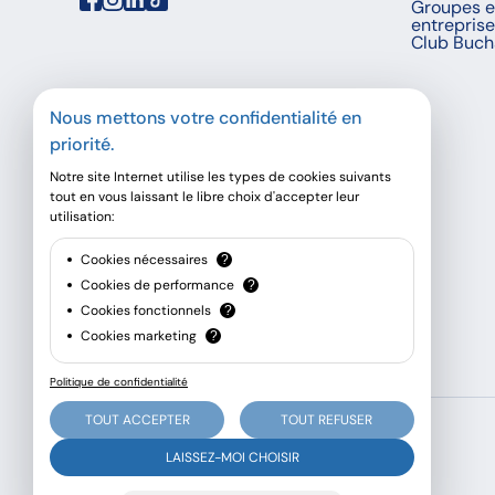
Groupes e
entrepris
Club Buch
Nous mettons votre confidentialité en
priorité.
Notre site Internet utilise les types de cookies suivants
tout en vous laissant le libre choix d'accepter leur
utilisation:
Cookies nécessaires
?
Cookies de performance
?
Cookies fonctionnels
?
Cookies marketing
?
Politique de confidentialité
TOUT ACCEPTER
TOUT REFUSER
© Buchard voyages, 2026 - Tous droits réservés
LAISSEZ-MOI CHOISIR