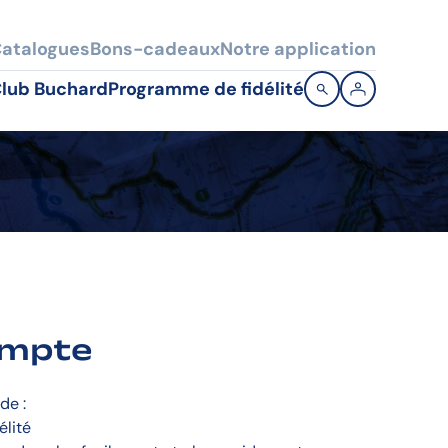
atalogues
Bons-cadeaux
Notre application
lub Buchard
Programme de fidélité
ompte
de :
élité