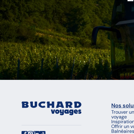
Nos solu
Trouver u
voyage
Inspiratio
Offrir un 
Balnéaire