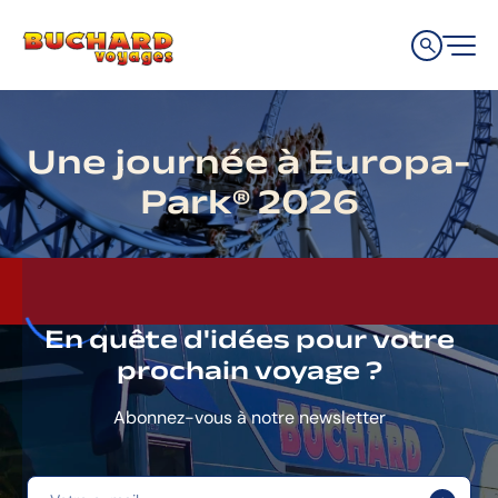
Aller
Aller
Aller
à
au
au
la
contenu
pied
navigation
de
principale
page
Une journée à Europa-
Park® 2026
En quête d'idées pour votre
prochain voyage ?
Abonnez-vous à notre newsletter