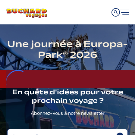
Aller
Aller
Aller
à
au
au
la
contenu
pied
navigation
de
principale
page
Une journée à Europa-
Park® 2026
En quête d'idées pour votre
prochain voyage ?
Abonnez-vous à notre newsletter