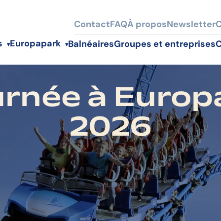
Contact
FAQ
À propos
Newsletter
C
s
Europapark
Balnéaires
Groupes et entreprises
C
urnée à Europ
2026