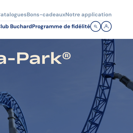
atalogues
Bons-cadeaux
Notre application
lub Buchard
Programme de fidélité
a-Park®