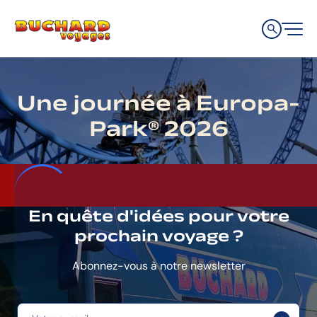
Aller
Aller
Aller
à
au
au
la
contenu
pied
navigation
de
principale
page
Une journée à Europa-
Park® 2026
En quête d'idées pour votre
prochain voyage ?
Abonnez-vous à notre newsletter