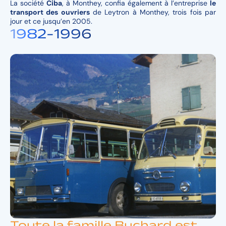
La soc
iété
Ciba
, à Monthey, confia également à l’entreprise
le
transport des ouvriers
de Leytron à Monthey, trois fois par
jour et ce jusqu’en 2005.
1982-1996
Toute la famille Buchard est