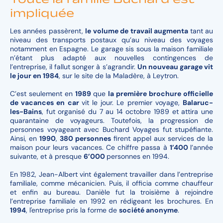
impliquée
Les années passèrent,
le volume de travail augmenta
tant au
niveau des transports postaux qu’au niveau des voyages
notamment en Espagne. Le garage sis sous la maison familiale
n’étant plus adapté aux nouvelles contingences de
l’entreprise, il fallut songer à s’agrandir.
Un nouveau garage vit
le jour en 1984
, sur le site de la Maladère, à Leytron.
C’est seulement en
1989
que
la première brochure officielle
de vacances en car
vit le jour. Le premier voyage,
Balaruc-
les-Bains
, fut organisé du 7 au 14 octobre 1989 et attira une
quarantaine de voyageurs. Toutefois, la progression de
personnes voyageant avec Buchard Voyages fut stupéfiante.
Ainsi, en
1990
,
380 personnes
firent appel aux services de la
maison pour leurs vacances. Ce chiffre passa à
1’400
l’année
suivante, et à presque
6’000
personnes en 1994.
En 1982, Jean-Albert vint également travailler dans l’entreprise
familiale, comme mécanicien. Puis, il officia comme chauffeur
et enfin au bureau. Danièle fut la troisième à rejoindre
l’entreprise familiale en 1992 en rédigeant les brochures. En
1994
, l'entreprise pris la forme de
société anonyme
.