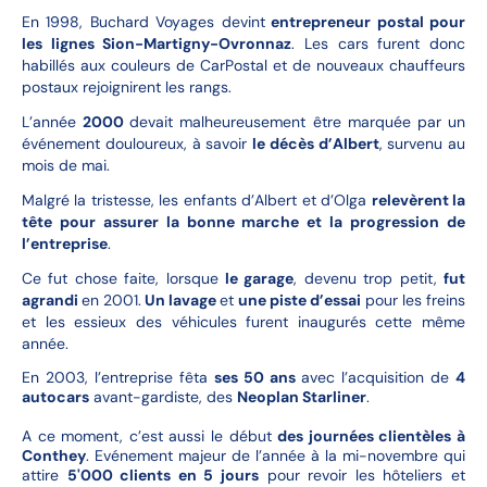
En 1998, Buchard Voyages devint
entrepreneur postal pour
les lignes Sion-Martigny-Ovronnaz
. Les cars furent donc
habillés aux couleurs de CarPostal et de nouveaux chauffeurs
postaux rejoignirent les rangs.
L’année
2000
devait malheureusement être marquée par un
événement douloureux, à savoir
le décès d’Albert
, survenu au
mois de mai.
Malgré la tristesse, les enfants d’Albert et d’Olga
relevèrent la
tête pour assurer la bonne marche et la progression de
l’entreprise
.
Ce fut chose faite, lorsque
le garage
, devenu trop petit,
fut
agrandi
en 2001.
Un lavage
et
une piste d’essai
pour les freins
et les essieux des véhicules furent inaugurés cette même
année.
En 2003, l’entreprise fêta
ses 50 ans
avec l’acquisition de
4
autocars
avant-gardiste, des
Neoplan Starliner
.
A ce moment, c’est aussi le début
des journées clientèles à
Conthey
. Evénement majeur de l’année à la mi-novembre qui
attire
5'000 clients en 5 jours
pour revoir les hôteliers et