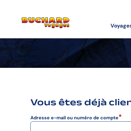
Aller
Aller
Aller
à
au
au
la
contenu
pied
navigation
de
Voyage
principale
page
Vous êtes déjà clie
Adresse e-mail ou numéro de compte