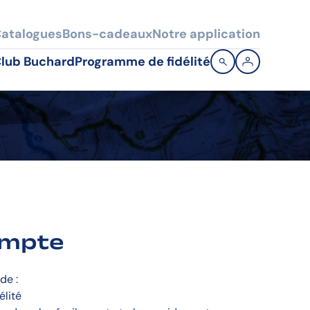
atalogues
Bons-cadeaux
Notre application
lub Buchard
Programme de fidélité
ompte
de :
élité