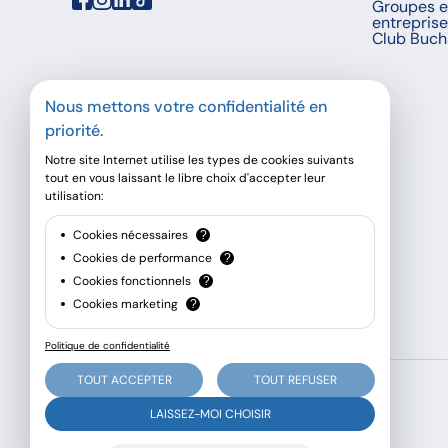
Groupes e
entrepris
Club Buch
Nous mettons votre confidentialité en
priorité.
Notre site Internet utilise les types de cookies suivants
tout en vous laissant le libre choix d'accepter leur
utilisation:
Cookies nécessaires
?
Cookies de performance
?
Cookies fonctionnels
?
Cookies marketing
?
Politique de confidentialité
TOUT ACCEPTER
TOUT REFUSER
© Buchard voyages, 2026 - Tous droits réservés
LAISSEZ-MOI CHOISIR