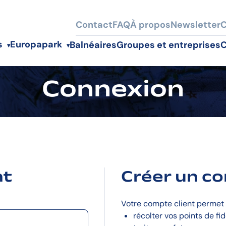
Contact
FAQ
À propos
Newsletter
C
s
Europapark
Balnéaires
Groupes et entreprises
C
Connexion
nt
Créer un c
Votre compte client permet 
récolter vos points de fid