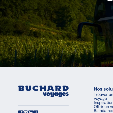
Nos solu
Trouver u
voyage
Inspiratio
Offrir un 
Balnéaire