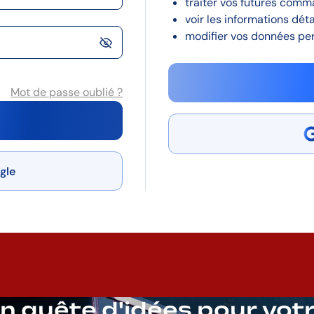
traiter vos futures comm
voir les informations dét
modifier vos données per
Mot de passe oublié ?
gle
n quête d'idées pour vot