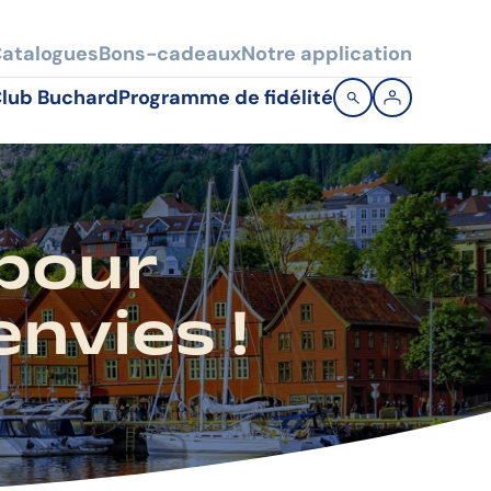
atalogues
Bons-cadeaux
Notre application
lub Buchard
Programme de fidélité
 pour
nvies !