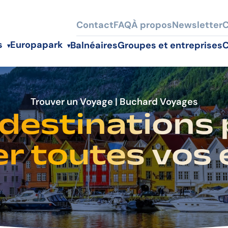
Contact
FAQ
À propos
Newsletter
C
s
Europapark
Balnéaires
Groupes et entreprises
C
destinations
Trouver un Voyage | Buchard Voyages
r toutes vos e