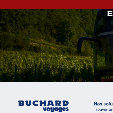
E
Nos solu
Trouver u