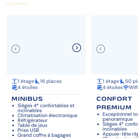
organisés
1 étage
16 places
1 étage
50 pl
4 étoiles
4 étoiles
Wifi
MINIBUS
CONFORT
PREMIUM
Sièges 4* confortables et
inclinables
Exceptionnel toi
Climatisation électronique
panoramique
Réfrigérateur
Sièges 4* confo
Table de jeux
inclinables
Prise USB
Appuie-tête ré
Grand coffre à bagages