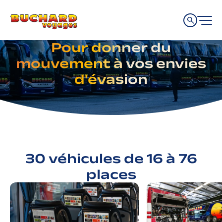
Aller
Aller
Aller
à
au
au
la
contenu
pied
Notre parc de véhicules
navigation
de
Pour donner du
principale
page
mouvement à vos envies
d'évasion
30 véhicules de 16 à 76
places