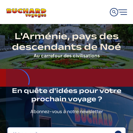
Aller
Aller
Aller
à
au
au
la
contenu
pied
navigation
de
principale
page
L'Arménie, pays des
descendants de Noé
Au carrefour des civilisations
En quête d'idées pour votre
prochain voyage ?
Abonnez-vous à notre newsletter