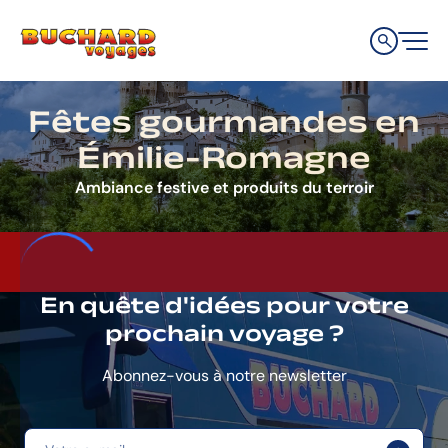
Aller
Aller
Aller
à
au
au
la
contenu
pied
navigation
de
principale
page
Fêtes gourmandes en
Émilie-Romagne
Ambiance festive et produits du terroir
En quête d'idées pour votre
prochain voyage ?
Abonnez-vous à notre newsletter