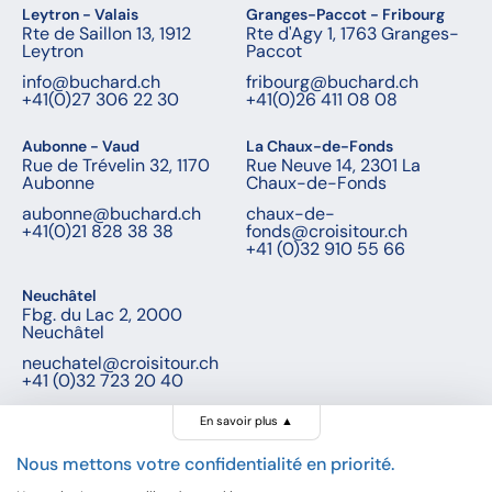
Leytron - Valais
Granges-Paccot - Fribourg
Rte de Saillon 13, 1912
Rte d'Agy 1, 1763 Granges-
Leytron
Paccot
info@buchard.ch
fribourg@buchard.ch
+41(0)27 306 22 30
+41(0)26 411 08 08
Aubonne - Vaud
La Chaux-de-Fonds
Rue de Trévelin 32, 1170
Rue Neuve 14, 2301 La
Aubonne
Chaux-de-Fonds
aubonne@buchard.ch
chaux-de-
+41(0)21 828 38 38
fonds@croisitour.ch
+41 (0)32 910 55 66
Neuchâtel
Fbg. du Lac 2, 2000
Neuchâtel
neuchatel@croisitour.ch
+41 (0)32 723 20 40
En savoir plus
▲
Nous mettons votre confidentialité en priorité.
© Buchard voyages, 2026 - Tous droits réservés