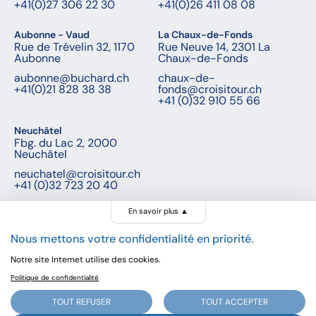
+41(0)27 306 22 30
+41(0)26 411 08 08
Aubonne - Vaud
La Chaux-de-Fonds
Rue de Trévelin 32, 1170
Rue Neuve 14, 2301 La
Aubonne
Chaux-de-Fonds
aubonne@buchard.ch
chaux-de-
+41(0)21 828 38 38
fonds@croisitour.ch
+41 (0)32 910 55 66
Neuchâtel
Fbg. du Lac 2, 2000
Neuchâtel
neuchatel@croisitour.ch
+41 (0)32 723 20 40
En savoir plus
▲
Nous mettons votre confidentialité en priorité.
© Buchard voyages, 2026 - Tous droits réservés
Notre site Internet utilise des cookies.
Politique de confidentialité
Dès
CHF -
Réserver
TOUT REFUSER
TOUT ACCEPTER
Prochain départ:
-