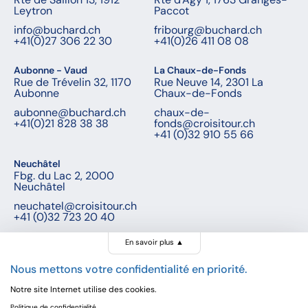
Leytron
Paccot
info@buchard.ch
fribourg@buchard.ch
+41(0)27 306 22 30
+41(0)26 411 08 08
Aubonne - Vaud
La Chaux-de-Fonds
Rue de Trévelin 32, 1170
Rue Neuve 14, 2301 La
Aubonne
Chaux-de-Fonds
aubonne@buchard.ch
chaux-de-
+41(0)21 828 38 38
fonds@croisitour.ch
+41 (0)32 910 55 66
Neuchâtel
Fbg. du Lac 2, 2000
Neuchâtel
neuchatel@croisitour.ch
+41 (0)32 723 20 40
En savoir plus
▲
Nous mettons votre confidentialité en priorité.
© Buchard voyages, 2026 - Tous droits réservés
Notre site Internet utilise des cookies.
Politique de confidentialité