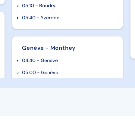
.
nt pour
05:10 - Boudry
05:40 - Yverdon
 lagune
c un
Genève - Monthey
e Barbana,
04:40 - Genève
s grandes
05:00 - Genève
une.
el,
 libre.