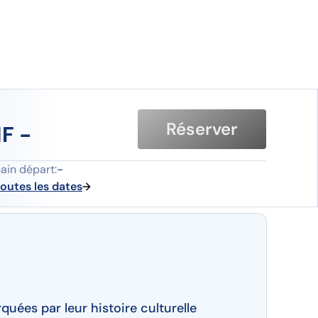
Réserver
F -
ager le voyage
ain départ:
-
toutes les dates
rquées par leur histoire culturelle