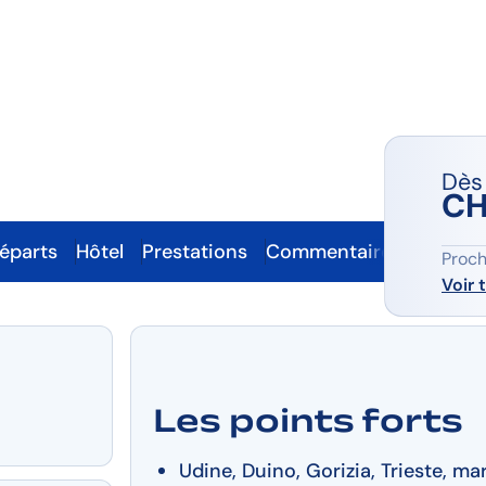
vénie
Dès
CH
départs
Hôtel
Prestations
Commentaires
Part
Proch
Voir 
Les points forts
Udine, Duino, Gorizia, Trieste, ma