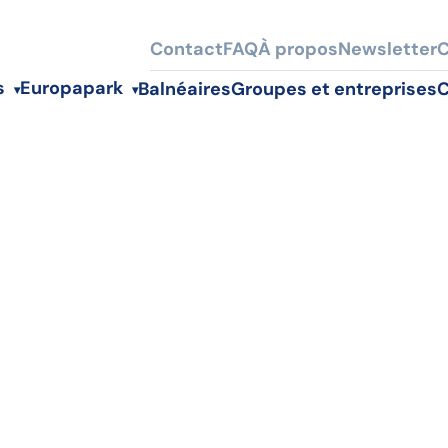
Contact
FAQ
À propos
Newsletter
C
s
Europapark
Balnéaires
Groupes et entreprises
C