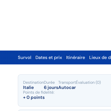
L'Italie
septentrionale
Découvertes gustatives aux portes de la Slo
Survol
Dates et prix
Itinéraire
Lieux de 
Survol
Destination
Durée
Transport
Évaluation (0)
Italie
6 jours
Autocar
Points de fidelité:
+ 0 points