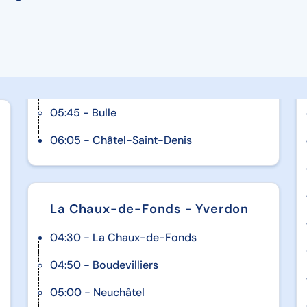
entifiques
ke y a
it ses
uino».
05:45 - Bulle
 vers
06:05 - Châtel-Saint-Denis
r libre,
rte de sa
La Chaux-de-Fonds - Yverdon
mane
04:30 - La Chaux-de-Fonds
bre sol
04:50 - Boudevilliers
05:00 - Neuchâtel