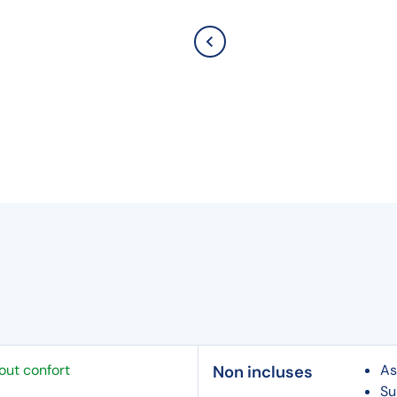
tout confort
As
Non incluses
Su