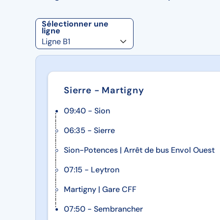
artistes, sci
et nobles. Ril
Sélectionner une
ligne
d’ailleurs écr
«Élégies de D
Continuation
Sierre - Martigny
Aquileia. Dîne
09:40 - Sion
06:35 - Sierre
puis découve
Sion-Potences | Arrêt de bus Envol Ouest
basilique ro
07:15 - Leytron
avec son célè
Martigny | Gare CFF
07:50 - Sembrancher