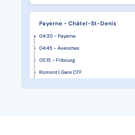
en mosaïque
Embarqueme
un tour de la
Payerne - Châtel-St-Denis
de Grado ave
04:30 - Payerne
arrêt sur l’îl
04:45 - Avenches
05:15 - Fribourg
l’une des plu
Romont | Gare CFF
îles de la lag
Retour à l’hôt
souper, soirée