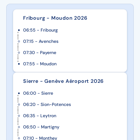
Gjáargarður, l’occasion de participer à la danse
locale des îles Féroé.
Fribourg - Moudon 2026
06:55 - Fribourg
07:15 - Avenches
07:30 - Payerne
07:55 - Moudon
Sierre - Genève Aéroport 2026
06:00 - Sierre
06:20 - Sion-Potences
06:35 - Leytron
06:50 - Martigny
07:10 - Monthey