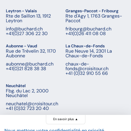
Leytron - Valais
Granges-Paccot - Fribourg
Rte de Saillon 13, 1912
Rte d'Agy 1, 1763 Granges-
Leytron
Paccot
info@buchard.ch
fribourg@buchard.ch
+41(0)27 306 22 30
+41(0)26 411 08 08
Aubonne - Vaud
La Chaux-de-Fonds
Rue de Trévelin 32, 1170
Rue Neuve 14, 2301 La
Aubonne
Chaux-de-Fonds
aubonne@buchard.ch
chaux-de-
+41(0)21 828 38 38
fonds@croisitour.ch
+41 (0)32 910 55 66
Neuchâtel
Fbg. du Lac 2, 2000
Neuchâtel
neuchatel@croisitour.ch
+41 (0)32 723 20 40
En savoir plus
▲
Nous mettons votre confidentialité en priorité.