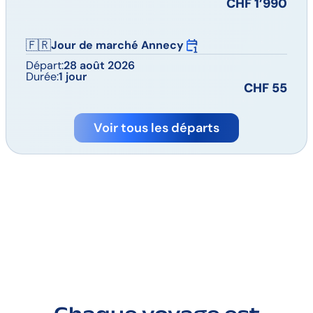
CHF 1’990
🇫🇷
Jour de marché Annecy
Départ:
28 août 2026
Durée:
1 jour
CHF 55
Voir tous les départs