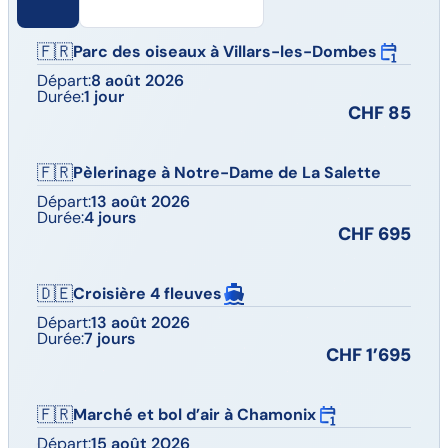
🇫🇷
Parc des oiseaux à Villars-les-Dombes
Départ:
8 août 2026
Durée:
1 jour
CHF 85
🇫🇷
Pèlerinage à Notre-Dame de La Salette
Départ:
13 août 2026
Durée:
4 jours
CHF 695
🇩🇪
Croisière 4 fleuves
Départ:
13 août 2026
Durée:
7 jours
CHF 1’695
🇫🇷
Marché et bol d’air à Chamonix
Départ:
15 août 2026