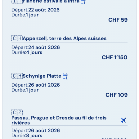
🇮🇹
Flânerie estivale à Intra
Départ:
22 août 2026
Durée:
1 jour
CHF 59
🇨🇭
Appenzell, terre des Alpes suisses
Départ:
24 août 2026
Durée:
4 jours
CHF 1’150
🇨🇭
Schynige Platte
Départ:
26 août 2026
Durée:
1 jour
CHF 109
🇨🇿
Passau, Prague et Dresde au fil de trois
rivières
Départ:
26 août 2026
Durée:
8 jours