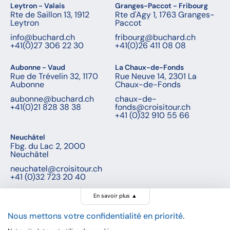
Leytron - Valais
Granges-Paccot - Fribourg
Rte de Saillon 13, 1912
Rte d'Agy 1, 1763 Granges-
Leytron
Paccot
info@buchard.ch
fribourg@buchard.ch
+41(0)27 306 22 30
+41(0)26 411 08 08
Aubonne - Vaud
La Chaux-de-Fonds
Rue de Trévelin 32, 1170
Rue Neuve 14, 2301 La
Aubonne
Chaux-de-Fonds
aubonne@buchard.ch
chaux-de-
+41(0)21 828 38 38
fonds@croisitour.ch
+41 (0)32 910 55 66
Neuchâtel
Fbg. du Lac 2, 2000
Neuchâtel
neuchatel@croisitour.ch
+41 (0)32 723 20 40
En savoir plus
▲
Nous mettons votre confidentialité en priorité.
© Buchard voyages, 2026 - Tous droits réservés