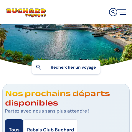
Accueil
Aller
Aller
Aller
à
au
au
la
contenu
pied
navigation
de
principale
page
Rechercher un voyage
Nos prochains départs
disponibles
Partez avec nous sans plus attendre !
Tous
Rabais Club Buchard