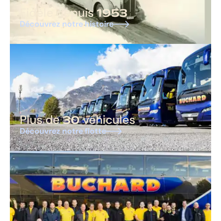
1953
Fidèle depuis
Découvrez notre histoire
30
Plus de
véhicules
Découvrez notre flotte