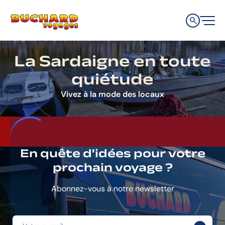
Aller
Aller
Aller
à
au
au
la
contenu
pied
navigation
de
principale
page
La Sardaigne en toute
quiétude
Vivez à la mode des locaux
En quête d'idées pour votre
prochain voyage ?
Abonnez-vous à notre newsletter