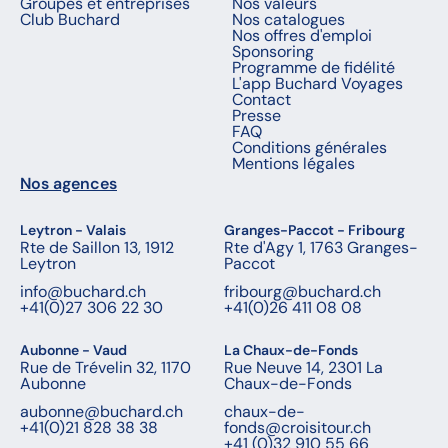
Groupes et entreprises
Nos valeurs
Club Buchard
Nos catalogues
Nos offres d'emploi
Sponsoring
Programme de fidélité
L'app Buchard Voyages
Contact
Presse
FAQ
Conditions générales
Mentions légales
Nos agences
Leytron - Valais
Granges-Paccot - Fribourg
Rte de Saillon 13, 1912
Rte d'Agy 1, 1763 Granges-
Leytron
Paccot
info@buchard.ch
fribourg@buchard.ch
+41(0)27 306 22 30
+41(0)26 411 08 08
Aubonne - Vaud
La Chaux-de-Fonds
Rue de Trévelin 32, 1170
Rue Neuve 14, 2301 La
Aubonne
Chaux-de-Fonds
aubonne@buchard.ch
chaux-de-
+41(0)21 828 38 38
fonds@croisitour.ch
+41 (0)32 910 55 66