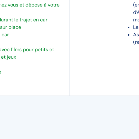
hez vous et dépose à votre
(e
d’
ant le trajet en car
mo
sur place
Le
 car
As
(r
avec films pour petits et
et jeux
e