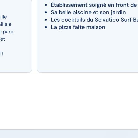
Établissement soigné en front d
Sa belle piscine et son jardin
ille
Les cocktails du Selvatico Surf B
iliale
La pizza faite maison
le parc
 et
if