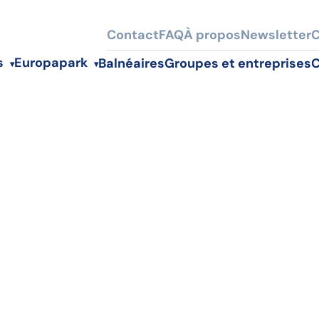
Contact
FAQ
À propos
Newsletter
C
s
Europapark
Balnéaires
Groupes et entreprises
C