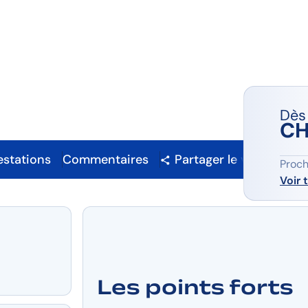
ia ***
Dès
CH
estations
Commentaires
Partager le voyage
Proch
Voir 
Les points forts