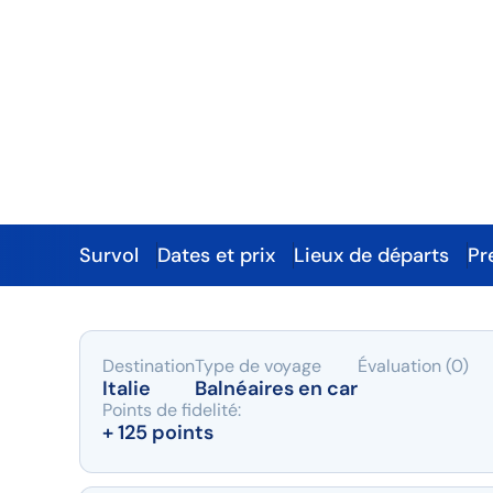
San Giorgio Savo
sup.
Une formule pétillante face à la plage
Survol
Dates et prix
Lieux de départs
Pr
Survol
Destination
Type de voyage
Évaluation (0)
Italie
Balnéaires en car
Points de fidelité:
+ 125 points