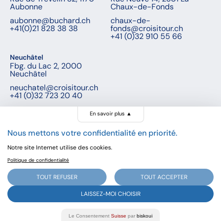
Aubonne
Chaux-de-Fonds
aubonne@buchard.ch
chaux-de-
+41(0)21 828 38 38
fonds@croisitour.ch
+41 (0)32 910 55 66
Neuchâtel
Fbg. du Lac 2, 2000
Neuchâtel
neuchatel@croisitour.ch
+41 (0)32 723 20 40
En savoir plus
▲
Nous mettons votre confidentialité en priorité.
© Buchard voyages, 2026 - Tous droits réservés
Notre site Internet utilise des cookies.
Politique de confidentialité
Dès
CHF -
Réserver
TOUT REFUSER
TOUT ACCEPTER
Prochain départ:
-
LAISSEZ-MOI CHOISIR
Voir toutes les dates
Le Consentement
Suisse
par
biskoui