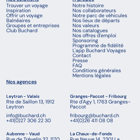
Trouver un voyage
Notre histoire
Inspiration
Nos collaborateurs
Offrir un voyage
Notre parc de véhicules
Balnéaires
Nos lieux de départs
Groupes et entreprises
Nos valeurs
Club Buchard
Nos catalogues
Nos offres d'emploi
Sponsoring
Programme de fidélité
L'app Buchard Voyages
Contact
Presse
FAQ
Conditions générales
Mentions légales
Nos agences
Leytron - Valais
Granges-Paccot - Fribourg
Rte de Saillon 13, 1912
Rte d'Agy 1, 1763 Granges-
Leytron
Paccot
info@buchard.ch
fribourg@buchard.ch
+41(0)27 306 22 30
+41(0)26 411 08 08
Aubonne - Vaud
La Chaux-de-Fonds
Rue de Trévelin 32, 1170
Rue Neuve 14, 2301 La