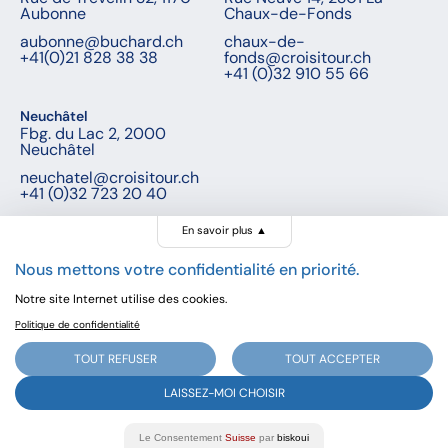
Aubonne
Chaux-de-Fonds
aubonne@buchard.ch
chaux-de-
+41(0)21 828 38 38
fonds@croisitour.ch
+41 (0)32 910 55 66
Neuchâtel
Fbg. du Lac 2, 2000
Neuchâtel
neuchatel@croisitour.ch
+41 (0)32 723 20 40
En savoir plus
▲
Nous mettons votre confidentialité en priorité.
© Buchard voyages, 2026 - Tous droits réservés
Notre site Internet utilise des cookies.
Politique de confidentialité
Dès
CHF -
Réserver
TOUT REFUSER
TOUT ACCEPTER
Prochain départ:
-
LAISSEZ-MOI CHOISIR
Voir toutes les dates
Le Consentement
Suisse
par
biskoui