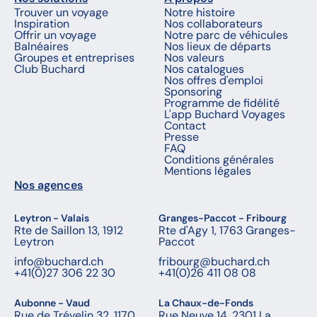
Trouver un voyage
Notre histoire
Inspiration
Nos collaborateurs
Offrir un voyage
Notre parc de véhicules
Balnéaires
Nos lieux de départs
Groupes et entreprises
Nos valeurs
Club Buchard
Nos catalogues
Nos offres d'emploi
Sponsoring
Programme de fidélité
L'app Buchard Voyages
Contact
Presse
FAQ
Conditions générales
Mentions légales
Nos agences
Leytron - Valais
Granges-Paccot - Fribourg
Rte de Saillon 13, 1912
Rte d'Agy 1, 1763 Granges-
Leytron
Paccot
info@buchard.ch
fribourg@buchard.ch
+41(0)27 306 22 30
+41(0)26 411 08 08
Aubonne - Vaud
La Chaux-de-Fonds
Rue de Trévelin 32, 1170
Rue Neuve 14, 2301 La