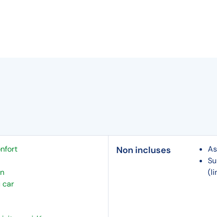
onfort
As
Non incluses
Su
on
(l
 car