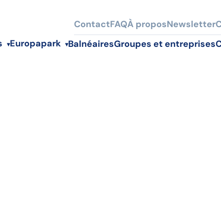
Contact
FAQ
À propos
Newsletter
C
s
Europapark
Balnéaires
Groupes et entreprises
C