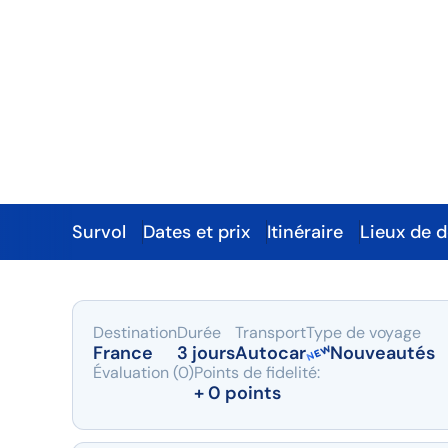
La Bourgogne
gastronome
Survol
Dates et prix
Itinéraire
Lieux de 
Survol
Destination
Durée
Transport
Type de voyage
France
3 jours
Autocar
Nouveautés
Évaluation (0)
Points de fidelité:
+ 0 points