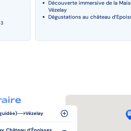
Découverte immersive de la Maison
Vézelay
Dégustations au château d’Epois
 3
raire
 guidée)
Vézelay
libre, puis visite guidée des
lay, Château d’Époisses