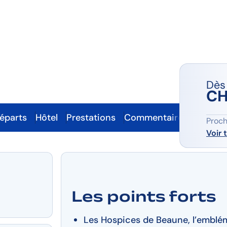
Dès
CH
départs
Hôtel
Prestations
Commentaires
Part
Proch
Voir 
Les points forts
Les Hospices de Beaune, l’emblé