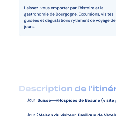
Laissez-vous emporter par l’histoire et la
gastronomie de Bourgogne. Excursions, visites
guidées et dégustations rythment ce voyage de
jours.
Description de l'itiné
Jour 1
Suisse
Hospices de Beaune (visite
Départ en direction de Genève, Mâcon, Beaune. Dîner 
Jour 2
Maison du visiteur, Basilique de Véze