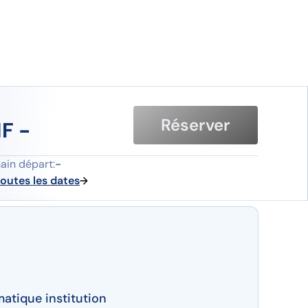
Réserver
F -
ager le voyage
ain départ:
-
toutes les dates
matique institution