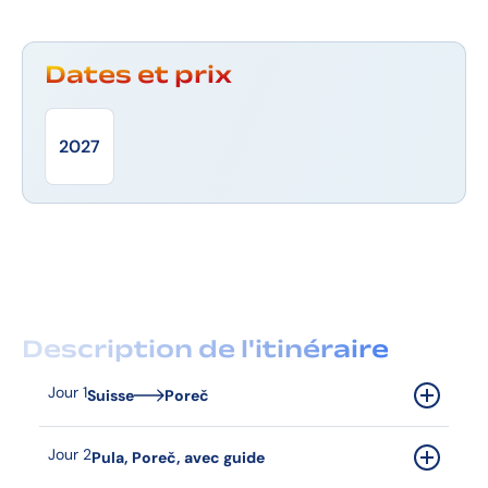
Dates et prix
2027
Description de l'itinéraire
Jour 1
Suisse
Poreč
Départ en direction du Grand-Saint-Bernard,
Milan.
Jour 2
Pula, Poreč, avec guide
Dîner libre en cours de route. Continuation vers