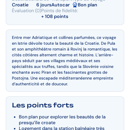
Croatie
6 jours
Autocar
Bon plan
Évaluation (0)
Points de fidelité:
+ 108 points
Entre mer Adriatique et collines parfumées, ce voyage
en Istrie dévoile toute la beauté de la Croatie. De Pula
et son amphithéâtre romain à Rovinj la romantique, les
cités côtières alternent charme et histoire. L’arrière-
pays séduit par ses villages médiévaux et ses
spécialités aux truffes, tandis que la Slovénie voisine
enchante avec Piran et les fascinantes grottes de
Postojna. Une escapade méditerranéenne empreinte
d’authenticité et de douceur.
Les points forts
Bon plan pour explorer les beautés de la
presqu’île croate
Logement dans la station balnéaire très