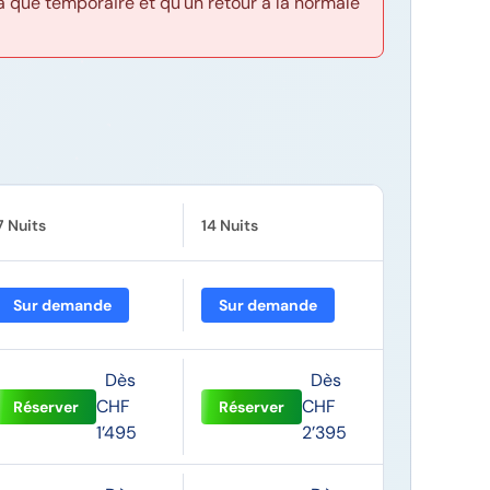
 que temporaire et qu'un retour à la normale
7 Nuits
14 Nuits
Sur demande
Sur demande
Dès
Dès
CHF
CHF
Réserver
Réserver
1’495
2’395