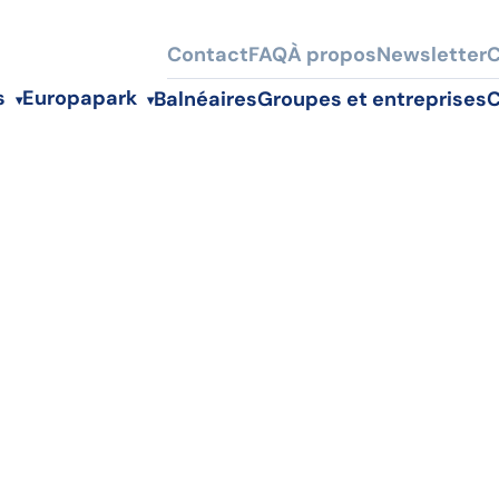
Contact
FAQ
À propos
Newsletter
C
s
Europapark
Balnéaires
Groupes et entreprises
C