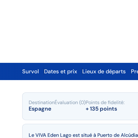
Hôtel VIVA Ede
****
Entre palmiers, plage et lac
Survol
Dates et prix
Lieux de départs
Pr
Survol
Destination
Évaluation (0)
Points de fidelité:
Espagne
+ 135 points
Le VIVA Eden Lago est situé à Puerto de Alcúdia