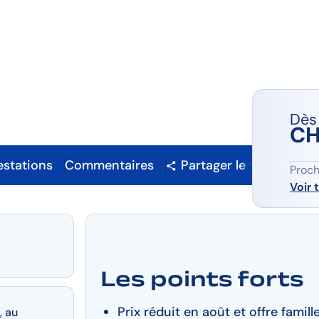
n Lago
Dès
CH
estations
Commentaires
Partager le voyage
Proch
Voir 
Les points forts
Prix réduit en août et offre famill
, au