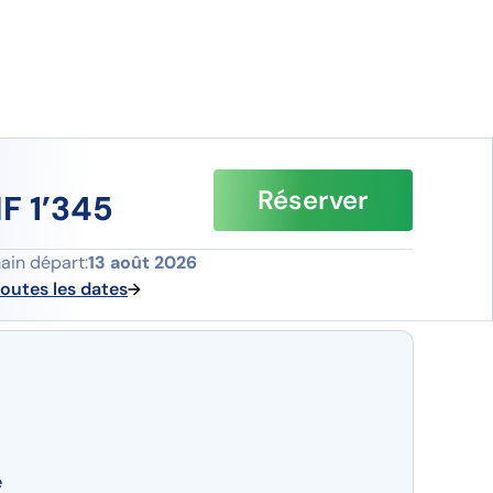
Réserver
F 1’345
ain départ:
13 août 2026
toutes les dates
e