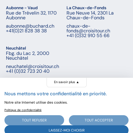
Aubonne - Vaud
La Chaux-de-Fonds
Rue de Trévelin 32, 1170
Rue Neuve 14, 2301 La
Aubonne
Chaux-de-Fonds
aubonne@buchard.ch
chaux-de-
+41(0)21 828 38 38
fonds@croisitour.ch
+41 (0)32 910 55 66
Neuchâtel
Fbg. du Lac 2, 2000
Neuchâtel
neuchatel@croisitour.ch
+41 (0)32 723 20 40
En savoir plus
▲
Nous mettons votre confidentialité en priorité.
© Buchard voyages, 2026 - Tous droits réservés
Notre site Internet utilise des cookies.
CHF 1’845
CHF 1’945
Politique de confidentialité
Dès
Réserver
Rabais Club Buchard
TOUT REFUSER
TOUT ACCEPTER
Prochain départ:
1 octobre 2026
LAISSEZ-MOI CHOISIR