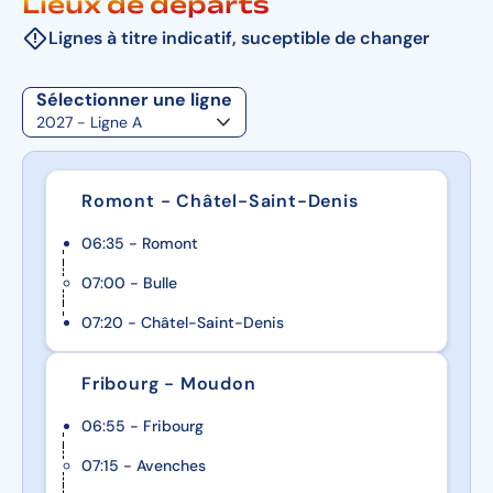
Lieux de départs
animation musicale et soirée dansante dans un
Lignes à titre indicatif, suceptible de changer
esprit variété et musette.
Sélectionner une ligne
Romont - Châtel-Saint-Denis
06:35 - Romont
07:00 - Bulle
07:20 - Châtel-Saint-Denis
Fribourg - Moudon
06:55 - Fribourg
07:15 - Avenches