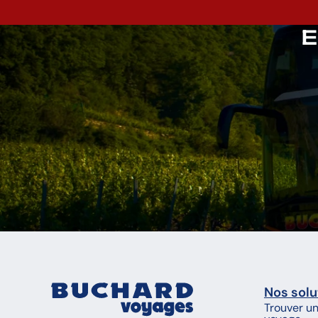
E
Nos solu
Trouver u