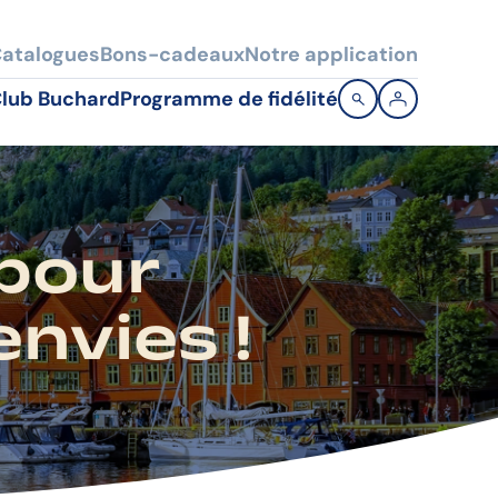
atalogues
Bons-cadeaux
Notre application
lub Buchard
Programme de fidélité
 pour
nvies !