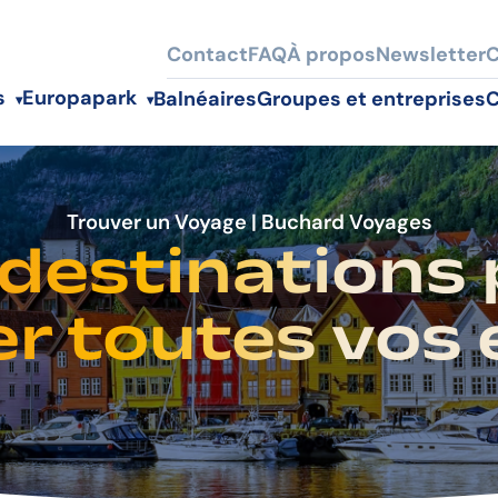
Contact
FAQ
À propos
Newsletter
C
s
Europapark
Balnéaires
Groupes et entreprises
C
destinations
Trouver un Voyage | Buchard Voyages
r toutes vos e